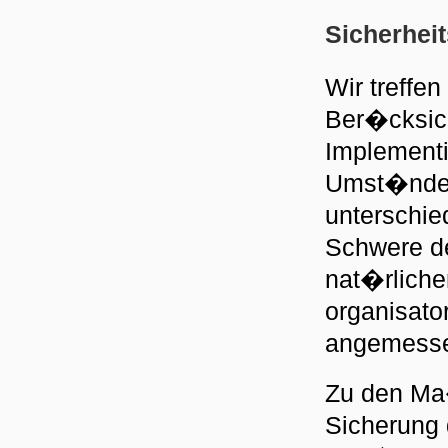
Sicherhe
Wir treffe
Ber�cksich
Implementi
Umst�nde 
unterschied
Schwere de
nat�rliche
organisat
angemesse
Zu den Ma
Sicherung d