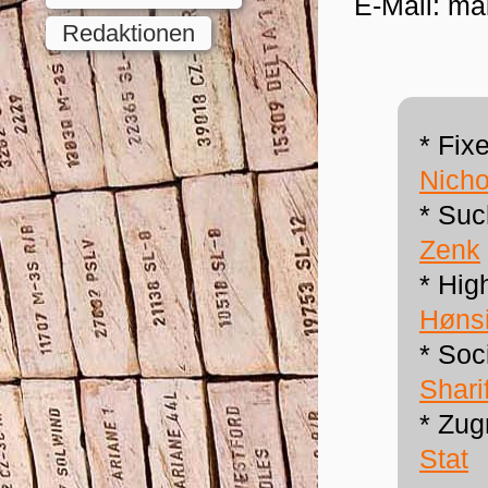
E-Mail: mai
Redaktionen
* Fi
Nicho
* Su
Zenk
* Hig
Høns
* Soc
Sharif
* Zugr
Stat