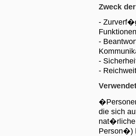
Zweck der
- Zurverf�
Funktionen
- Beantwor
Kommunikat
- Sicherh
- Reichwe
Verwendete
�Personen
die sich au
nat�rliche
Person�) be