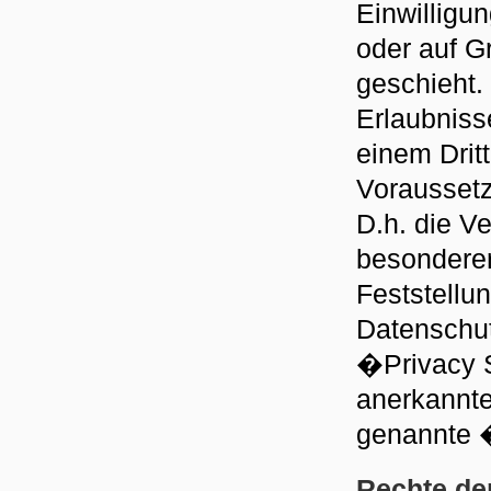
Einwilligun
oder auf G
geschieht. 
Erlaubnisse
einem Drit
Voraussetz
D.h. die Ve
besonderer
Feststellu
Datenschut
�Privacy S
anerkannter
genannte 
Rechte de