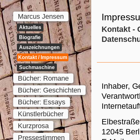
Impress
Marcus Jensen
Aktuelles
Kontakt - 
Biografie
Datenschu
Auszeichnungen
Kontakt / Impressum
Suchmaschine
Bücher: Romane
Inhaber, G
Bücher: Geschichten
Verantwort
Bücher: Essays
Internetauf
Künstlerbücher
Elbestraße
Kurzprosa
12045 Berl
Pressestimmen