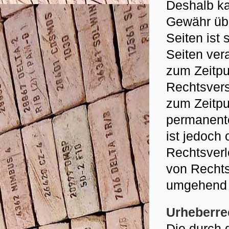
Deshalb ka
Gewähr übe
Seiten ist 
Seiten ver
zum Zeitpu
Rechtsvers
zum Zeitpu
permanente 
ist jedoch
Rechtsverl
von Rechts
umgehend 
Urheberre
Die durch d