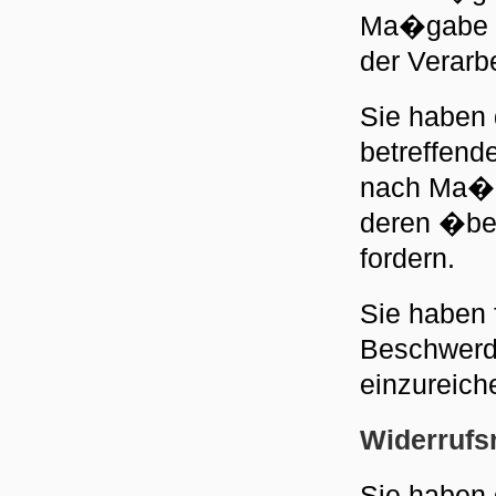
Ma�gabe d
der Verarb
Sie haben 
betreffend
nach Ma�g
deren �ber
fordern.
Sie haben 
Beschwerd
einzureich
Widerrufs
Sie haben d