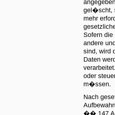
angegeben,
gel�scht, 
mehr erfor
gesetzlich
Sofern die
andere und
sind, wird
Daten werd
verarbeitet
oder steue
m�ssen.
Nach geset
Aufbewahr
�� 147 Abs