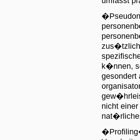
umfasst pr
�Pseudony
personenbe
personenb
zus�tzlich
spezifisch
k�nnen, so
gesondert 
organisato
gew�hrlei
nicht einer
nat�rlich
�Profiling