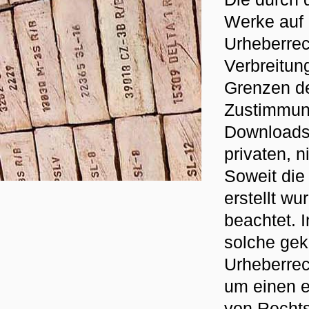
Werke auf 
Urheberrech
Verbreitun
Grenzen de
Zustimmung
Downloads 
privaten, 
Soweit die 
erstellt wu
beachtet. 
solche gek
Urheberrec
um einen 
von Rechts