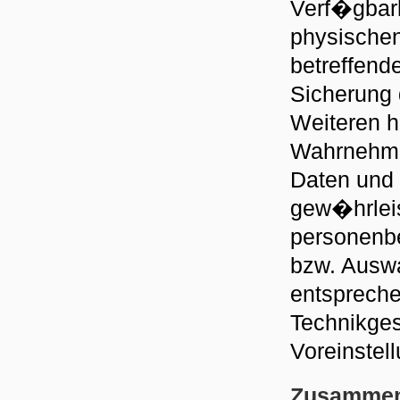
Verf�gbark
physischen
betreffend
Sicherung 
Weiteren h
Wahrnehmu
Daten und
gew�hrleis
personenbe
bzw. Auswa
entspreche
Technikges
Voreinstel
Zusammena