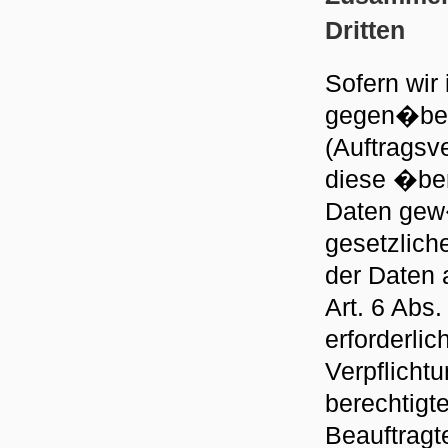
Dritten
Sofern wir
gegen�ber
(Auftragsve
diese �berm
Daten gew�
gesetzlich
der Daten a
Art. 6 Abs
erforderlic
Verpflicht
berechtigt
Beauftragt