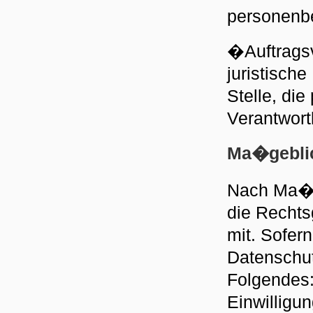
personenbe
�Auftragsv
juristisch
Stelle, di
Verantwortl
Ma�gebli
Nach Ma�g
die Rechts
mit. Sofer
Datenschut
Folgendes:
Einwilligun