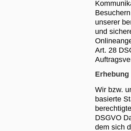
Kommunika
Besuchern
unserer ber
und sicher
Onlineange
Art. 28 D
Auftragsve
Erhebung 
Wir bzw. u
basierte S
berechtigte
DSGVO Date
dem sich d