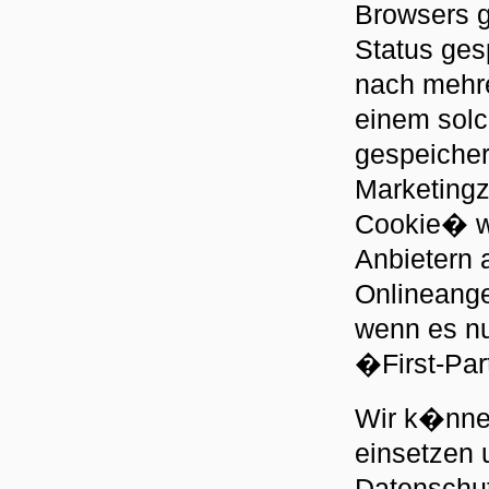
Browsers g
Status ges
nach mehr
einem solc
gespeicher
Marketingz
Cookie� w
Anbietern 
Onlineange
wenn es nu
�First-Par
Wir k�nne
einsetzen
Datenschut