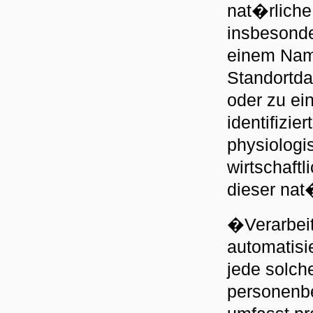
nat�rliche
insbesonde
einem Nam
Standortda
oder zu e
identifizi
physiologi
wirtschaftl
dieser nat
�Verarbeit
automatisi
jede solc
personenbe