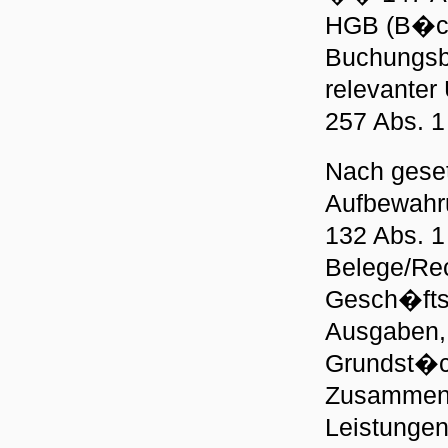
HGB (B�ch
Buchungsb
relevanter
257 Abs. 1
Nach geset
Aufbewahr
132 Abs. 1
Belege/Re
Gesch�ftsp
Ausgaben, 
Grundst�ck
Zusammenh
Leistungen