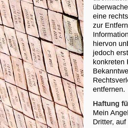
überwachen
eine recht
zur Entfer
Informatio
hiervon un
jedoch ers
konkreten 
Bekanntwe
Rechtsverl
entfernen.
Haftung fü
Mein Angeb
Dritter, au