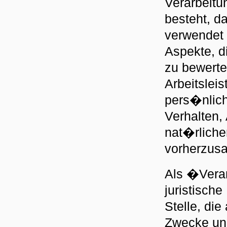
Verarbeitu
besteht, 
verwendet
Aspekte, d
zu bewert
Arbeitsleis
pers�nlich
Verhalten,
nat�rliche
vorherzus
Als �Veran
juristisch
Stelle, di
Zwecke und